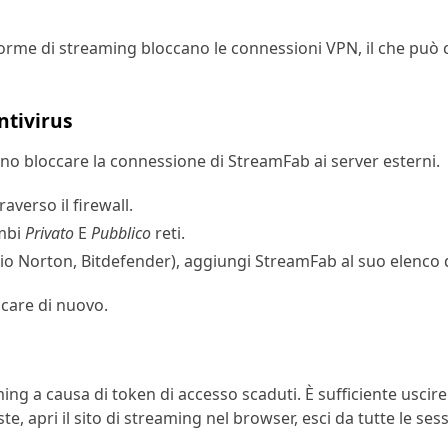
me di streaming bloccano le connessioni VPN, il che può ca
ntivirus
sono bloccare la connessione di StreamFab ai server esterni.
verso il firewall.
ambi
Privato
E
Pubblico
reti.
mpio Norton, Bitdefender), aggiungi StreamFab al suo elenco 
icare di nuovo.
ing a causa di token di accesso scaduti. È sufficiente uscir
te, apri il sito di streaming nel browser, esci da tutte le s