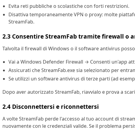
Evita reti pubbliche o scolastiche con forti restrizioni.
Disattiva temporaneamente VPN o proxy: molte piattafor
StreamFab.
2.3 Consentire StreamFab tramite firewall o a
Talvolta il firewall di Windows o il software antivirus pos
Vai a Windows Defender Firewall → Consenti un'app attra
Assicurati che StreamFab.exe sia selezionato per entr
Se utilizzi un software antivirus di terze parti (ad ese
Dopo aver autorizzato StreamFab, riavvialo e prova a scar
2.4 Disconnettersi e riconnettersi
A volte StreamFab perde l'accesso al tuo account di stream
nuovamente con le credenziali valide. Se il problema persis