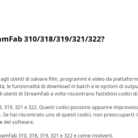
reamFab 310/318/319/321/322?
li utenti di salvare film, programmi e video da piattaform
à, le funzionalità di download in batch e le opzioni di output
li utenti di StreamFab a volte riscontrano fastidiosi codici
18, 319, 321 e 322. Questi codici possono apparire improvvisa
. Se hai riscontrato uno di questi codici, non preoccuparti
e del software.
eamFab 310, 318, 319, 321 e 322 e come risolverli.