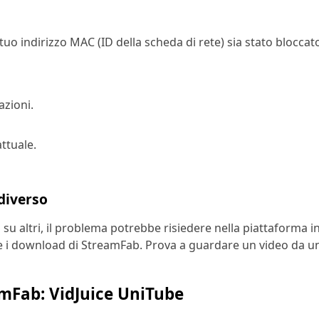
il tuo indirizzo MAC (ID della scheda di rete) sia stato blocc
azioni.
attuale.
 diverso
on su altri, il problema potrebbe risiedere nella piattaform
 download di StreamFab. Prova a guardare un video da un al
amFab: VidJuice UniTube