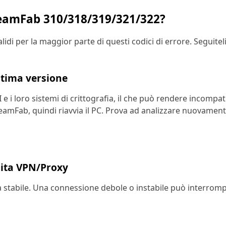
StreamFab 310/318/319/321/322?
di per la maggior parte di questi codici di errore. Seguiteli 
ltima versione
 i loro sistemi di crittografia, il che può rendere incompati
reamFab, quindi riavvia il PC. Prova ad analizzare nuovament
ilita VPN/Proxy
sia stabile. Una connessione debole o instabile può interro