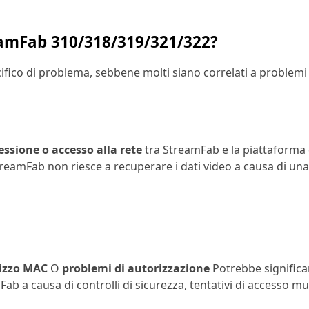
treamFab 310/318/319/321/322?
fico di problema, sebbene molti siano correlati a problemi d
ssione o accesso alla rete
tra StreamFab e la piattaforma
amFab non riesce a recuperare i dati video a causa di una sc
rizzo MAC
O
problemi di autorizzazione
Potrebbe significar
a causa di controlli di sicurezza, tentativi di accesso multip